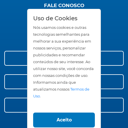
FALE CONOSCO
SAC
Uso de Cookies
Trabalhe Conosco
Seja um Representante
Nós usamos cookies e outras
Área Restrita
tecnologias semelhantes para
melhorar a sua experiência em
nossos serviços, personalizar
publicidades e recomendar
Conheça nossos Produtos
conteúdos de seu interesse. Ao
utilizar nosso site, você concorda
com nossas condições de uso.
Compre Agora!
Informamos ainda que
atualizamos nossos
Termos de
Uso
.
Faça Orçamento
Aceito