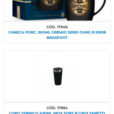
CÓD.
17946
CANECA PORC. 300ML GREMIO SERIE OURO R.10638
BRASFOOT
CÓD.
17854
COPO TERMICO 450ML INOX SORT.R.G1621 ZANETTI