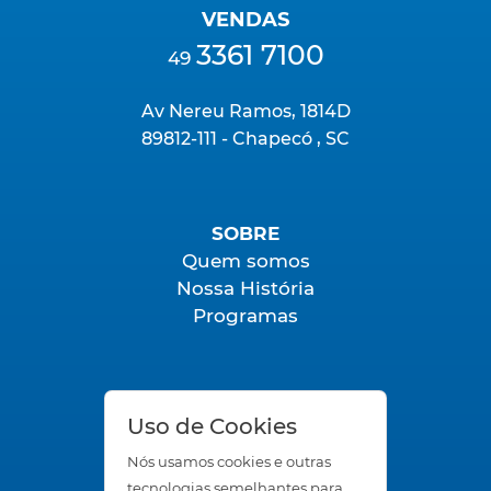
VENDAS
3361 7100
49
Av Nereu Ramos, 1814D
89812-111 - Chapecó , SC
SOBRE
Quem somos
Nossa História
Programas
FALE CONOSCO
Uso de Cookies
SAC
Nós usamos cookies e outras
Trabalhe Conosco
tecnologias semelhantes para