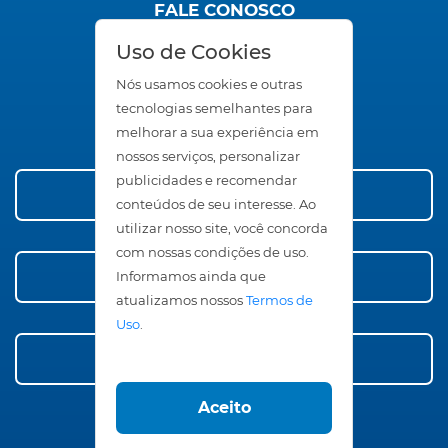
FALE CONOSCO
SAC
Uso de Cookies
Trabalhe Conosco
Seja um Representante
Nós usamos cookies e outras
Área Restrita
tecnologias semelhantes para
melhorar a sua experiência em
nossos serviços, personalizar
publicidades e recomendar
Conheça nossos Produtos
conteúdos de seu interesse. Ao
utilizar nosso site, você concorda
com nossas condições de uso.
Compre Agora!
Informamos ainda que
atualizamos nossos
Termos de
Uso
.
Faça Orçamento
Aceito