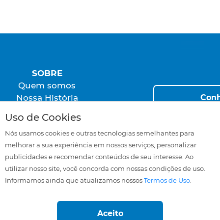
SOBRE
Quem somos
Conh
Nossa História
Programas
Uso de Cookies
Nós usamos cookies e outras tecnologias semelhantes para
melhorar a sua experiência em nossos serviços, personalizar
FALE CONOSCO
publicidades e recomendar conteúdos de seu interesse. Ao
SAC
utilizar nosso site, você concorda com nossas condições de uso.
Trabalhe Conosco
Informamos ainda que atualizamos nossos
Termos de Uso
.
Seja um Representante
Área Restrita
Aceito