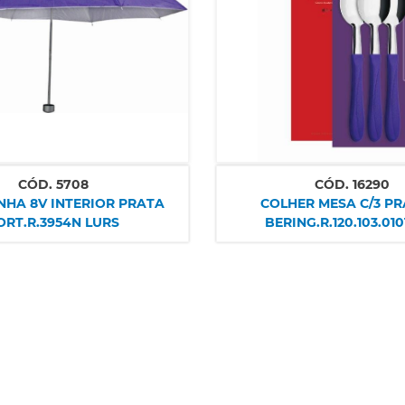
CÓD.
5708
CÓD.
16290
RIOR PRATA
COLHER MESA C/3 PR
ORT.R.3954N LURS
BERING.R.120.103.010
SIMONAGGIO S