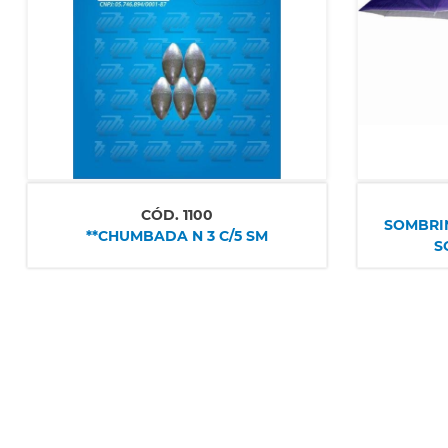
CÓD.
1100
SOMBRINHA 8V INTE
**CHUMBADA N 3 C/5 SM
S