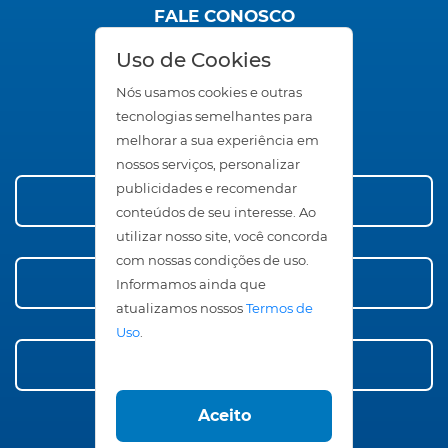
FALE CONOSCO
SAC
Uso de Cookies
Trabalhe Conosco
Seja um Representante
Nós usamos cookies e outras
Área Restrita
tecnologias semelhantes para
melhorar a sua experiência em
nossos serviços, personalizar
publicidades e recomendar
Conheça nossos Produtos
conteúdos de seu interesse. Ao
utilizar nosso site, você concorda
com nossas condições de uso.
Compre Agora!
Informamos ainda que
atualizamos nossos
Termos de
Uso
.
Faça Orçamento
Aceito