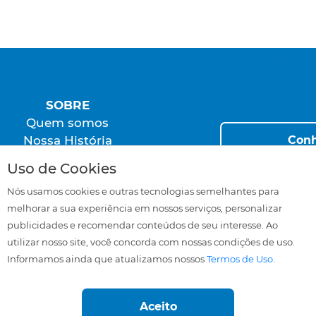
SOBRE
Quem somos
Conh
Nossa História
Programas
Uso de Cookies
Nós usamos cookies e outras tecnologias semelhantes para
melhorar a sua experiência em nossos serviços, personalizar
FALE CONOSCO
publicidades e recomendar conteúdos de seu interesse. Ao
SAC
utilizar nosso site, você concorda com nossas condições de uso.
Trabalhe Conosco
Informamos ainda que atualizamos nossos
Termos de Uso
.
Seja um Representante
Área Restrita
Aceito