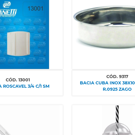
CÓD.
9317
CÓD.
13001
BACIA CUBA INOX 38X10
A ROSCAVEL 3/4 C/1 SM
R.0925 ZAGO