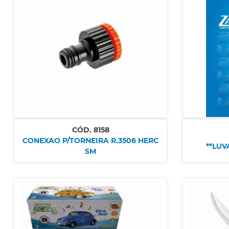
CÓD.
8158
CONEXAO P/TORNEIRA R.3506 HERC
**LUV
SM