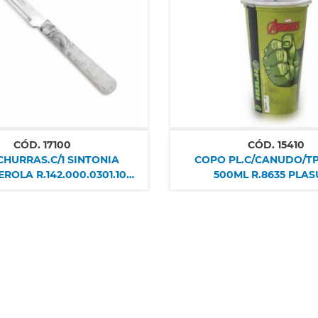
CÓD.
17100
CÓD.
15410
CHURRAS.C/1 SINTONIA
COPO PL.C/CANUDO/T
OLA R.142.000.0301.106
500ML R.8635 PLAS
SIMONAGGIO