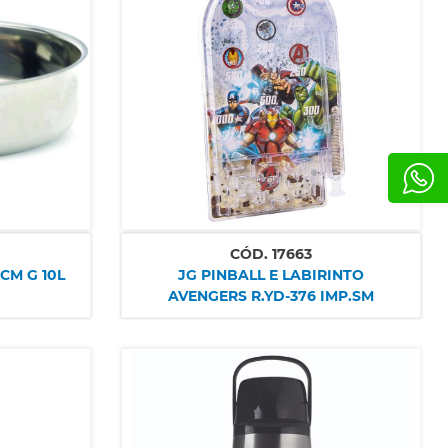
CÓD.
17663
CM G 10L
JG PINBALL E LABIRINTO
AVENGERS R.YD-376 IMP.SM