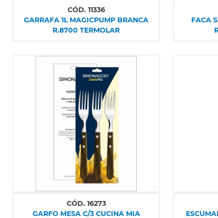
CÓD.
11336
GARRAFA 1L MAGICPUMP BRANCA
FACA S
R.8700 TERMOLAR
R
CÓD.
16273
GARFO MESA C/3 CUCINA MIA
ESCUMAD