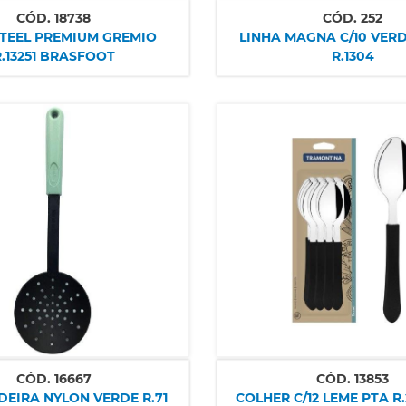
CÓD.
18738
CÓD.
252
TEEL PREMIUM GREMIO
LINHA MAGNA C/10 VER
.13251 BRASFOOT
R.1304
CÓD.
16667
CÓD.
13853
EIRA NYLON VERDE R.71
COLHER C/12 LEME PTA R.