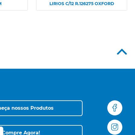
M
LIRIOS C/12 R.126275 OXFORD
eça nossos Produtos
Compre Agora!