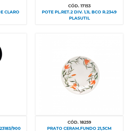
CÓD.
17153
DE CLARO
POTE PL.RET.2 DIV. 1,1L BCO R.2349
PLASUTIL
CÓD.
18259
23183/900
PRATO CERAM.FUNDO 21,5CM