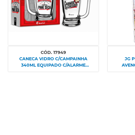
CÓD.
17949
CANECA VIDRO C/CAMPAINHA
JG P
340ML EQUIPADO C/ALARME
AVENG
R.10879 BRASFOOT