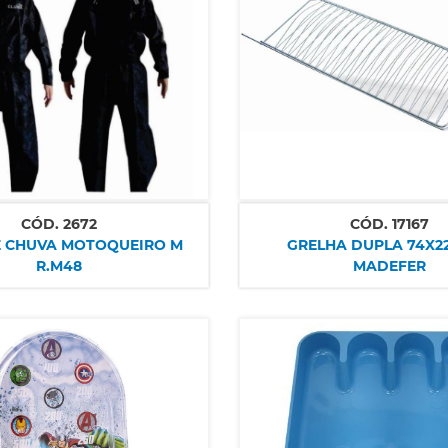
CÓD.
2672
CÓD.
17167
E CHUVA MOTOQUEIRO M
GRELHA DUPLA 74X22
R.M48
MADEFER