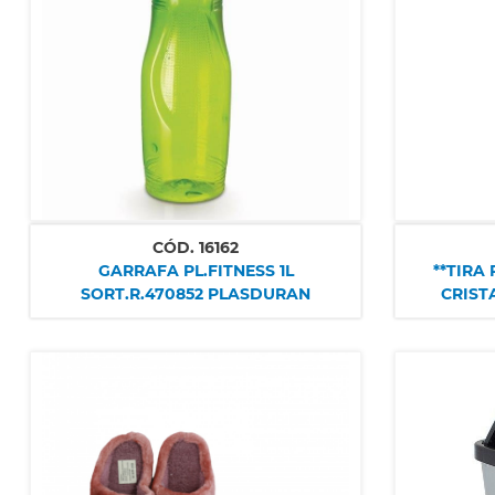
CÓD.
16162
GARRAFA PL.FITNESS 1L
**TIRA 
SORT.R.470852 PLASDURAN
CRIST