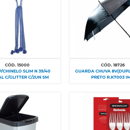
CÓD.
15000
CÓD.
18726
P/CHINELO SLIM N 39/40
GUARDA CHUVA 8V(DUPLAS) RETO
AL C/GLITTER C/2UN SM
PRETO R.K7003 IM