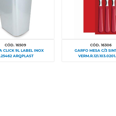
CÓD.
16509
CÓD.
16306
K 9L LABEL INOX
GARFO MESA C/3 SIN
.25462 ARQPLAST
VERM.R.121.103.0201
SIMONAGGIO S