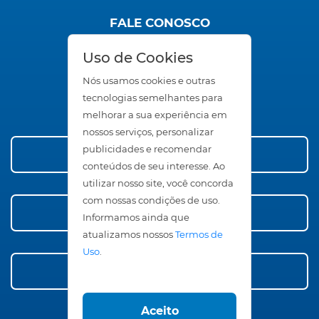
FALE CONOSCO
SAC
Uso de Cookies
Trabalhe Conosco
Seja um Representante
Nós usamos cookies e outras
Área Restrita
tecnologias semelhantes para
melhorar a sua experiência em
nossos serviços, personalizar
publicidades e recomendar
Conheça nossos Produtos
conteúdos de seu interesse. Ao
utilizar nosso site, você concorda
com nossas condições de uso.
Compre Agora!
Informamos ainda que
atualizamos nossos
Termos de
Uso
.
Faça Orçamento
Aceito