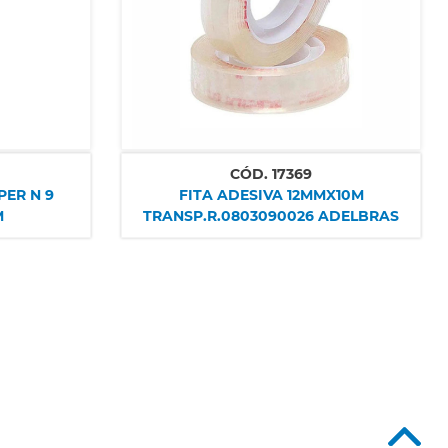
CÓD.
17369
PER N 9
FITA ADESIVA 12MMX10M
M
TRANSP.R.0803090026 ADELBRAS