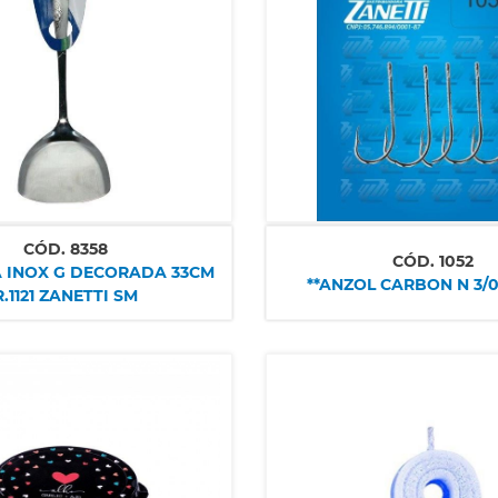
CÓD.
8358
CÓD.
1052
 INOX G DECORADA 33CM
**ANZOL CARBON N 3/0
R.1121 ZANETTI SM