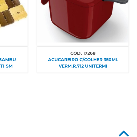
CÓD.
17268
 BAMBU
ACUCAREIRO C/COLHER 350ML
TTI SM
VERM.R.712 UNITERMI