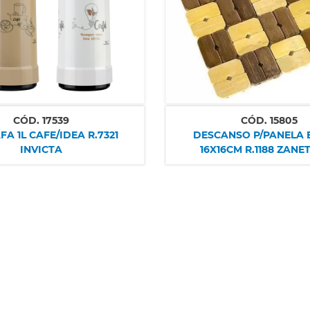
CÓD.
17539
CÓD.
15805
A 1L CAFE/IDEA R.7321
DESCANSO P/PANELA
INVICTA
16X16CM R.1188 ZANE