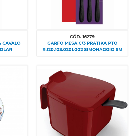
CÓD.
16279
A CAVALO
GARFO MESA C/3 PRATIKA PTO
MOLAR
R.120.103.0201.002 SIMONAGGIO SM