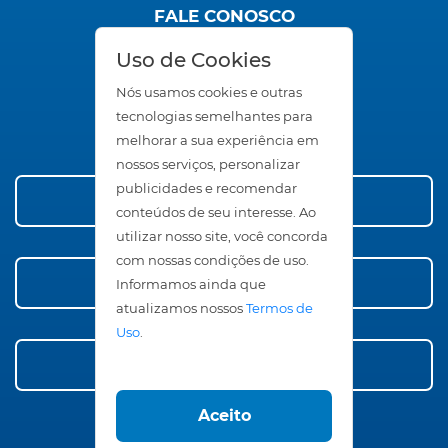
FALE CONOSCO
SAC
Uso de Cookies
Trabalhe Conosco
Seja um Representante
Nós usamos cookies e outras
Área Restrita
tecnologias semelhantes para
melhorar a sua experiência em
nossos serviços, personalizar
publicidades e recomendar
Conheça nossos Produtos
conteúdos de seu interesse. Ao
utilizar nosso site, você concorda
com nossas condições de uso.
Compre Agora!
Informamos ainda que
atualizamos nossos
Termos de
Uso
.
Faça Orçamento
Aceito